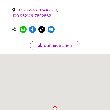
13.256578102442507,
100.93214617892862
บันทึกลงโทรศัพท์