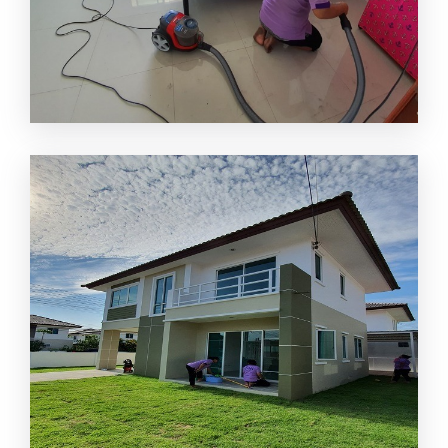
ทำความสะอาดหอพักในชลบุรี