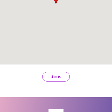
นำทาง